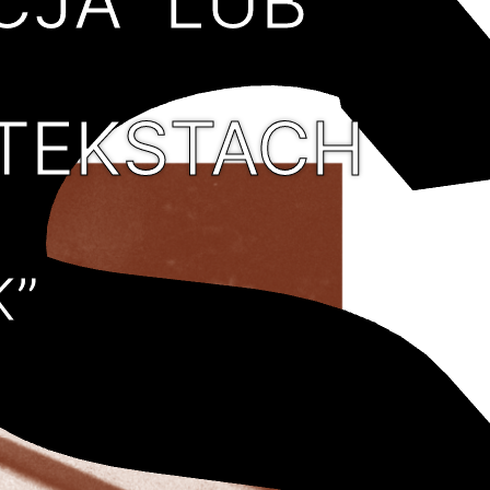
JA” LUB
TEKSTACH
K”