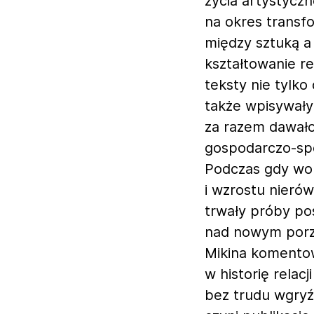
życia artystyczn
na okres transfo
między sztuką a
kształtowanie re
teksty nie tylko
także wpisywały 
za razem dawało
gospodarczo-spo
Podczas gdy wol
i wzrostu nierów
trwały próby po
nad nowym porzą
Mikina komento
w historię rela
bez trudu wgryź