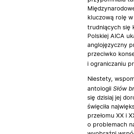
Międzynarodowe 
kluczową rolę w
trudniących się 
Polskiej AICA uk
anglojęzyczny p
przeciwko kons
i ograniczaniu pr
Niestety, wspom
antologii
Słów b
się dzisiaj jej 
święciła najwię
przełomu XX i XX
o problemach nas
wyobraźni wspó