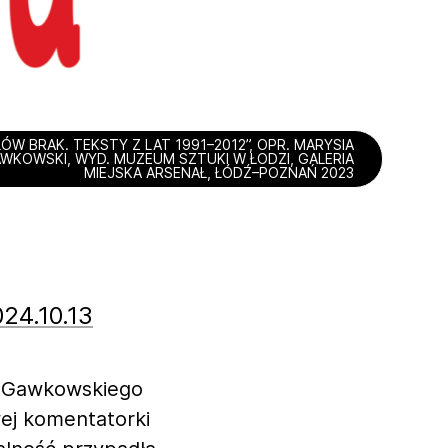
ŁÓW BRAK. TEKSTY Z LAT 1991–2012”, OPR. MARYSIA
KOWSKI, WYD. MUZEUM SZTUKI W ŁODZI, GALERIA
MIEJSKA ARSENAŁ, ŁÓDŹ–POZNAŃ 2023
24.10.13
y Gawkowskiego
wej komentatorki