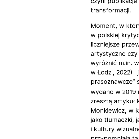
czyni publikację
transformacji.
Moment, w który
w polskiej kryty
liczniejsze prz
artystyczne czy
wyróżnić m.in. 
w Łodzi, 2022) i
prasoznawcze” s
wydano w 2019 
zresztą artykuł
Monkiewicz, w k
jako tłumaczki, 
i kultury wizual
przypomniała t