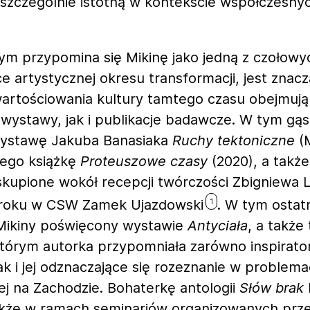
 szczególnie istotną w kontekście współczesnyc
m przypomina się Mikinę jako jedną z czołowy
ce artystycznej okresu transformacji, jest znac
ewartościowania kultury tamtego czasu obejmuj
 wystawy, jak i publikacje badawcze. W tym gą
wystawę Jakuba Banasiaka
Ruchy tektoniczne
(
 jego książkę
Proteuszowe czasy
(2020), a takż
kupione wokół recepcji twórczości Zbigniewa Li
roku w CSW Zamek Ujazdowski
. W tym ostat
1
 Mikiny poświęcony wystawie
Antyciała
, a także
tórym autorka przypomniała zarówno inspirator
jak i jej odznaczające się rozeznanie w problema
nej na Zachodzie. Bohaterkę antologii
Słów brak
akże w ramach seminariów organizowanych prz