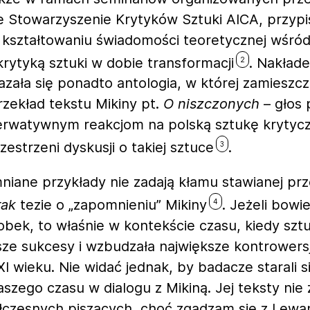
Stowarzyszenie Krytyków Sztuki AICA, przypis
 kształtowaniu świadomości teoretycznej wśró
krytyką sztuki w dobie transformacji
. Nakład
2
azała się ponadto antologia, w której zamieszc
rzekład tekstu Mikiny pt.
O niszczonych
– głos
erwatywnym reakcjom na polską sztukę krytyc
zestrzeni dyskusji o takiej sztuce
.
3
niane przykłady nie zadają kłamu stawianej pr
rak
tezie o „zapomnieniu” Mikiny
. Jeżeli bow
4
dorobek, to właśnie w kontekście czasu, kiedy sz
ksze sukcesy i wzbudzała największe kontrowers
I wieku. Nie widać jednak, by badacze starali si
zego czasu w dialogu z Mikiną. Jej teksty nie 
łczesnych piszących, choć zgadzam się z Lew