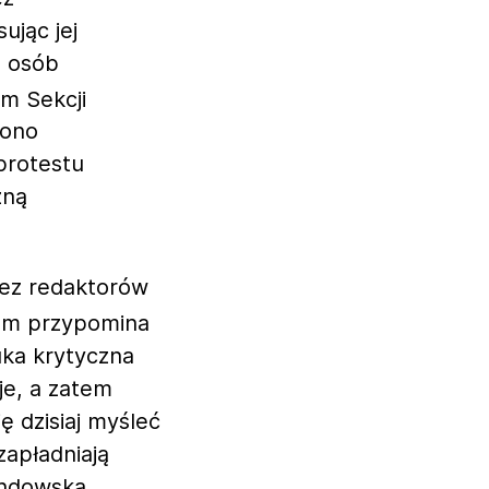
ując jej
d osób
em Sekcji
zono
 protestu
zną
zez redaktorów
iem przypomina
tuka krytyczna
je, a zatem
ę dzisiaj myśleć
zapładniają
andowską