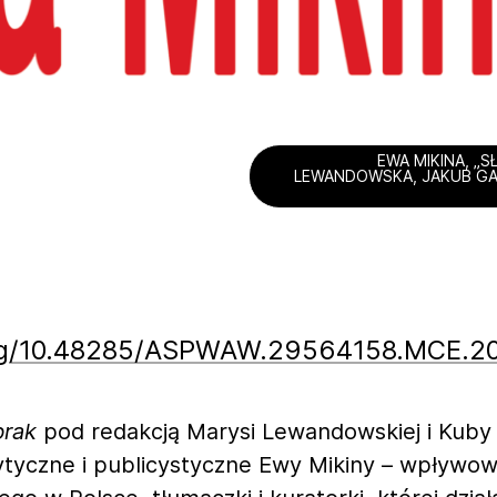
EWA MIKINA, „S
LEWANDOWSKA, JAKUB GAW
org/10.48285/ASPWAW.29564158.MCE.20
brak
pod redakcją Marysi Lewandowskiej i Kub
rytyczne i publicystyczne Ewy Mikiny – wpływo