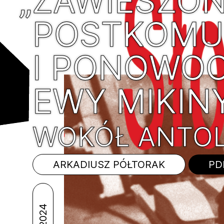
„
ZAWIESZON
POSTKOMU
I PONOWO
EWY MIKIN
WOKÓŁ ANTOL
ARKADIUSZ PÓŁTORAK
PD