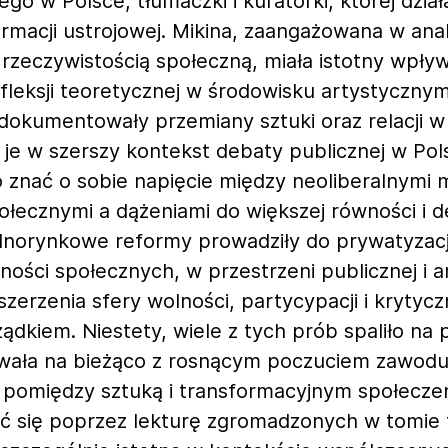
ego w Polsce, tłumaczki i kuratorki, której dzia
rmacji ustrojowej. Mikina, zaangażowana w anali
 rzeczywistością społeczną, miała istotny wpły
fleksji teoretycznej w środowisku artystycznym 
 dokumentowały przemiany sztuki oraz relacji w j
je w szerszy kontekst debaty publicznej w Pols
 znać o sobie napięcie między neoliberalnymi
łecznymi a dążeniami do większej równości i d
norynkowe reformy prowadziły do prywatyzacji
ności społecznych, w przestrzeni publicznej i a
szerzenia sfery wolności, partycypacji i kryty
dkiem. Niestety, wiele z tych prób spaliło na
wała na bieżąco z rosnącym poczuciem zawodu
cji pomiędzy sztuką i transformacyjnym społec
ć się poprzez lekturę zgromadzonych w tomie 