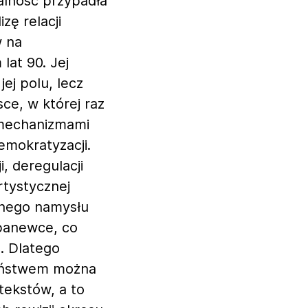
łalność przypadła
zę relacji
w na
lat 90. Jej
ej polu, lecz
ce, w której raz
 mechanizmami
emokratyzacji.
, deregulacji
rtystycznej
cznego namysłu
 panewce, co
. Dlatego
zeństwem można
tekstów, a to