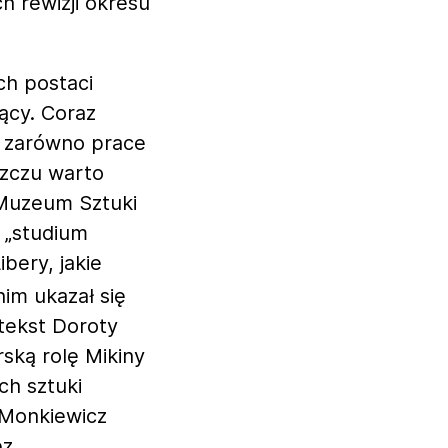
h rewizji okresu
ch postaci
zący. Coraz
ą zarówno prace
szczu warto
Muzeum Sztuki
e „studium
bery, jakie
nim ukazał się
 tekst Doroty
ską rolę Mikiny
ch sztuki
Monkiewicz
ez