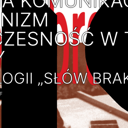
A KOMUNIKAC
NIZM
CZESNOŚĆ W 
Y
OGII „SŁÓW BRA
F