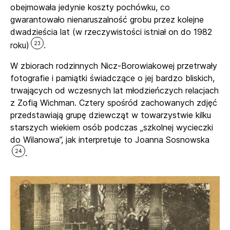
obejmowała jedynie koszty pochówku, co
gwarantowało nienaruszalność grobu przez kolejne
dwadzieścia lat (w rzeczywistości istniał on do 1982
23
roku)
.
W zbiorach rodzinnych Nicz-Borowiakowej przetrwały
fotografie i pamiątki świadczące o jej bardzo bliskich,
trwających od wczesnych lat młodzieńczych relacjach
z Zofią Wichman. Cztery spośród zachowanych zdjęć
przedstawiają grupę dziewcząt w towarzystwie kilku
starszych wiekiem osób podczas „szkolnej wycieczki
do Wilanowa”, jak interpretuje to Joanna Sosnowska
24
.