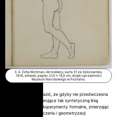
Il. 4. Zofia Wichman,
Akt kobiecy
, karta 31 ze
Szkicownika
,
1916, ołówek, papier, 21,0 x 16,5 cm, dzięki uprzejmości
Muzeum Narodowego w Poznaniu.
Łatwo sobie wyobrazić, że gdyby nie przedwczesna
śmierć, artystka operująca tak syntetyczną linią
szybko podjęłaby eksperymenty formalne, zmierzając
ku dalszemu uproszczeniu i geometryzacji