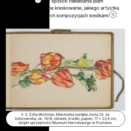
jej autorstwa
, ale sposób nakładania plam
barwnych przypomina kreskowanie, jakiego artystka
12
używała w kolorowych kompozycjach kredkami
.
Il. 3. Zofia Wichman,
Miechunka rozdęta
, karta 24. ze
Szkicownika
, ok. 1918, ołówek, kredki, papier, 17 x 23,4 cm,
dzięki uprzejmości Muzeum Narodowego w Poznaniu.