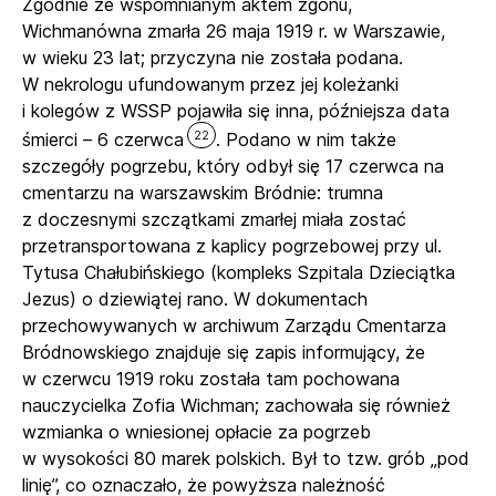
Zgodnie ze wspomnianym aktem zgonu,
Wichmanówna zmarła 26 maja 1919 r. w Warszawie,
w wieku 23 lat; przyczyna nie została podana.
W nekrologu ufundowanym przez jej koleżanki
i kolegów z WSSP pojawiła się inna, późniejsza data
22
śmierci – 6 czerwca
. Podano w nim także
szczegóły pogrzebu, który odbył się 17 czerwca na
cmentarzu na warszawskim Bródnie: trumna
z doczesnymi szczątkami zmarłej miała zostać
przetransportowana z kaplicy pogrzebowej przy ul.
Tytusa Chałubińskiego (kompleks Szpitala Dzieciątka
Jezus) o dziewiątej rano. W dokumentach
przechowywanych w archiwum Zarządu Cmentarza
Bródnowskiego znajduje się zapis informujący, że
w czerwcu 1919 roku została tam pochowana
nauczycielka Zofia Wichman; zachowała się również
wzmianka o wniesionej opłacie za pogrzeb
w wysokości 80 marek polskich. Był to tzw. grób „pod
linię”, co oznaczało, że powyższa należność