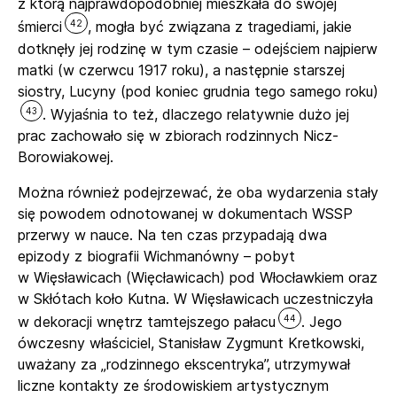
z którą najprawdopodobniej mieszkała do swojej
42
śmierci
, mogła być związana z tragediami, jakie
dotknęły jej rodzinę w tym czasie – odejściem najpierw
matki (w czerwcu 1917 roku), a następnie starszej
siostry, Lucyny (pod koniec grudnia tego samego roku)
43
. Wyjaśnia to też, dlaczego relatywnie dużo jej
prac zachowało się w zbiorach rodzinnych Nicz-
Borowiakowej.
Można również podejrzewać, że oba wydarzenia stały
się powodem odnotowanej w dokumentach WSSP
przerwy w nauce. Na ten czas przypadają dwa
epizody z biografii Wichmanówny – pobyt
w Więsławicach (Więcławicach) pod Włocławkiem oraz
w Skłótach koło Kutna. W Więsławicach uczestniczyła
44
w dekoracji wnętrz tamtejszego pałacu
. Jego
ówczesny właściciel, Stanisław Zygmunt Kretkowski,
uważany za „rodzinnego ekscentryka”, utrzymywał
liczne kontakty ze środowiskiem artystycznym