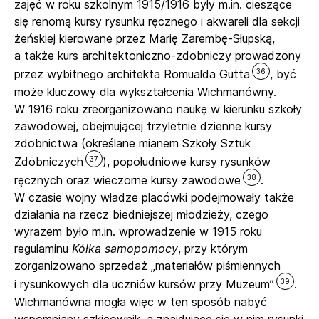
zajęć w roku szkolnym 1915/1916 były m.in. cieszące
się renomą kursy rysunku ręcznego i akwareli dla sekcji
żeńskiej kierowane przez Marię Zarembę-Słupską,
a także kurs architektoniczno-zdobniczy prowadzony
36
przez wybitnego architekta Romualda Gutta
, być
może kluczowy dla wykształcenia Wichmanówny.
W 1916 roku zreorganizowano naukę w kierunku szkoły
zawodowej, obejmującej trzyletnie dzienne kursy
zdobnictwa (określane mianem Szkoły Sztuk
37
Zdobniczych
), popołudniowe kursy rysunków
38
ręcznych oraz wieczorne kursy zawodowe
.
W czasie wojny władze placówki podejmowały także
działania na rzecz biedniejszej młodzieży, czego
wyrazem było m.in. wprowadzenie w 1915 roku
regulaminu
Kółka samopomocy
, przy którym
zorganizowano sprzedaż „materiałów piśmiennych
39
i rysunkowych dla uczniów kursów przy Muzeum”
.
Wichmanówna mogła więc w ten sposób nabyć
wspomniany szkicownik, a znajdujące się w nim rysunki