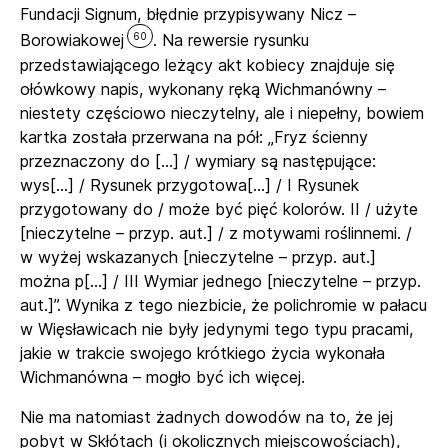
Fundacji Signum, błędnie przypisywany Nicz –
60
Borowiakowej
. Na rewersie rysunku
przedstawiającego leżący akt kobiecy znajduje się
ołówkowy napis, wykonany ręką Wichmanówny –
niestety częściowo nieczytelny, ale i niepełny, bowiem
kartka została przerwana na pół: „Fryz ścienny
przeznaczony do […] / wymiary są następujące:
wys[…] / Rysunek przygotowa[…] / I Rysunek
przygotowany do / może być pięć kolorów. II / użyte
[nieczytelne – przyp. aut.] / z motywami roślinnemi. /
w wyżej wskazanych [nieczytelne – przyp. aut.]
można p[…] / III Wymiar jednego [nieczytelne – przyp.
aut.]”. Wynika z tego niezbicie, że polichromie w pałacu
w Więsławicach nie były jedynymi tego typu pracami,
jakie w trakcie swojego krótkiego życia wykonała
Wichmanówna – mogło być ich więcej.
Nie ma natomiast żadnych dowodów na to, że jej
pobyt w Skłótach (i okolicznych miejscowościach),