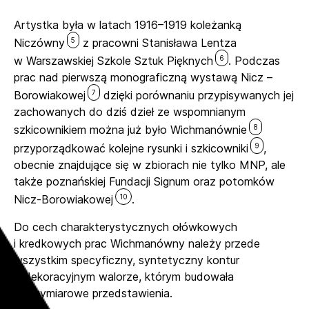
Artystka była w latach 1916–1919 koleżanką
5
Niczówny
z pracowni Stanisława Lentza
6
w Warszawskiej Szkole Sztuk Pięknych
. Podczas
prac nad pierwszą monograficzną wystawą Nicz –
7
Borowiakowej
dzięki porównaniu przypisywanych jej
zachowanych do dziś dzieł ze wspomnianym
8
szkicownikiem można już było Wichmanównie
9
przyporządkować kolejne rysunki i szkicowniki
,
obecnie znajdujące się w zbiorach nie tylko MNP, ale
także poznańskiej Fundacji Signum oraz potomków
10
Nicz-Borowiakowej
.
Do cech charakterystycznych ołówkowych
i kredkowych prac Wichmanówny należy przede
wszystkim specyficzny, syntetyczny kontur
o dekoracyjnym walorze, którym budowała
trójwymiarowe przedstawienia.