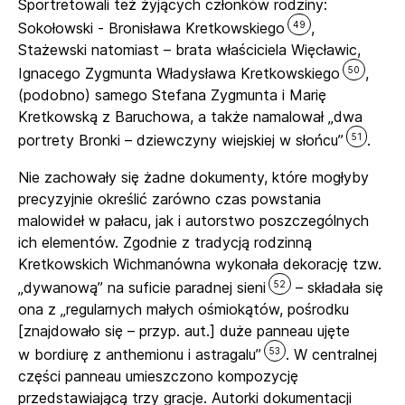
Sportretowali też żyjących członków rodziny:
49
Sokołowski - Bronisława Kretkowskiego
,
Stażewski natomiast – brata właściciela Więcławic,
50
Ignacego Zygmunta Władysława Kretkowskiego
,
(podobno) samego Stefana Zygmunta i Marię
Kretkowską z Baruchowa, a także namalował „dwa
51
portrety Bronki – dziewczyny wiejskiej w słońcu”
.
Nie zachowały się żadne dokumenty, które mogłyby
precyzyjnie określić zarówno czas powstania
malowideł w pałacu, jak i autorstwo poszczególnych
ich elementów. Zgodnie z tradycją rodzinną
Kretkowskich Wichmanówna wykonała dekorację tzw.
52
„dywanową” na suficie paradnej sieni
– składała się
ona z „regularnych małych ośmiokątów, pośrodku
[znajdowało się – przyp. aut.] duże panneau ujęte
53
w bordiurę z anthemionu i astragalu”
. W centralnej
części panneau umieszczono kompozycję
przedstawiającą trzy gracje. Autorki dokumentacji