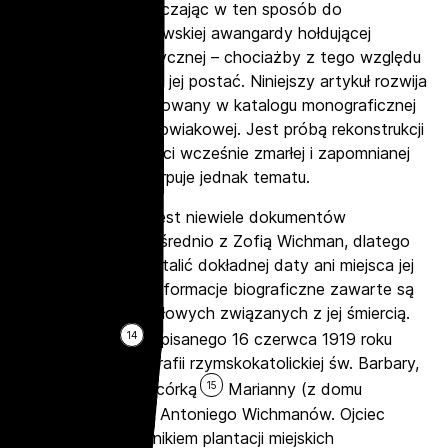
przedstawień, dołączając w ten sposób do
środowiska warszawskiej awangardy hołdującej
abstrakcji geometrycznej – chociażby z tego względu
warto przypomnieć jej postać. Niniejszy artykuł rozwija
problem zasygnalizowany w katalogu monograficznej
wystawy Nicz-Borowiakowej. Jest próbą rekonstrukcji
biografii i twórczości wcześnie zmarłej i zapomnianej
artystki, nie wyczerpuje jednak tematu.
Obecnie znanych jest niewiele dokumentów
związanych bezpośrednio z Zofią Wichman, dlatego
też nie udało się ustalić dokładnej daty ani miejsca jej
urodzenia. Skąpe informacje biograficzne zawarte są
w materiałach źródłowych związanych z jej śmiercią.
14
Z aktu zgonu
, spisanego 16 czerwca 1919 roku
w warszawskiej parafii rzymskokatolickiej św. Barbary,
15
wiadomo, że była córką
Marianny (z domu
Marszałkowskiej) i Antoniego Wichmanów. Ojciec
artystki był ogrodnikiem plantacji miejskich