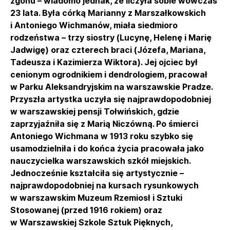
zgonu – wiadomo jednak, że liczyła sobie wówczas
23 lata. Była córką Marianny z Marszałkowskich
i Antoniego Wichmanów, miała siedmioro
rodzeństwa – trzy siostry (Lucynę, Helenę i Marię
Jadwigę) oraz czterech braci (Józefa, Mariana,
Tadeusza i Kazimierza Wiktora). Jej ojciec był
cenionym ogrodnikiem i dendrologiem, pracował
w Parku Aleksandryjskim na warszawskie Pradze.
Przyszła artystka uczyła się najprawdopodobniej
w warszawskiej pensji Tołwińskich, gdzie
zaprzyjaźniła się z Marią Niczówną. Po śmierci
Antoniego Wichmana w 1913 roku szybko się
usamodzielniła i do końca życia pracowała jako
nauczycielka warszawskich szkół miejskich.
Jednocześnie kształciła się artystycznie –
najprawdopodobniej na kursach rysunkowych
w warszawskim Muzeum Rzemiosł i Sztuki
Stosowanej (przed 1916 rokiem) oraz
w Warszawskiej Szkole Sztuk Pięknych,