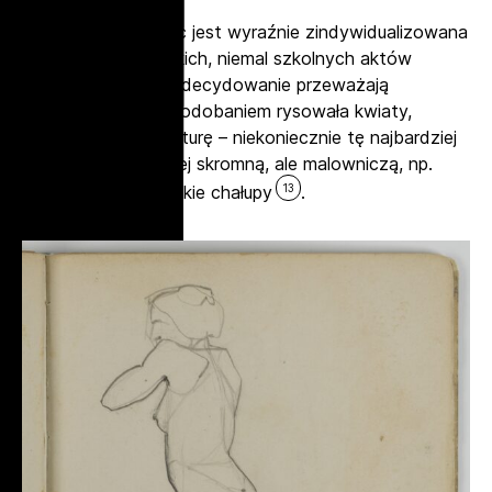
Tematyka tych prac jest wyraźnie zindywidualizowana
– oprócz akademickich, niemal szkolnych aktów
i portretów, które zdecydowanie przeważają
Wichmanówna z upodobaniem rysowała kwiaty,
zwierzęta i architekturę – niekoniecznie tę najbardziej
spektakularną, raczej skromną, ale malowniczą, np.
13
rozlatujące się wiejskie chałupy
.