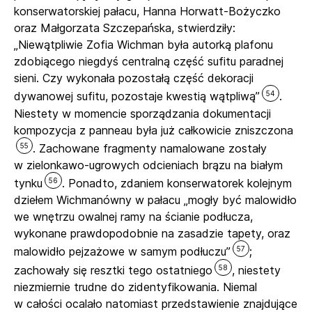
konserwatorskiej pałacu, Hanna Horwatt-Bożyczko
oraz Małgorzata Szczepańska, stwierdziły:
„Niewątpliwie Zofia Wichman była autorką plafonu
zdobiącego niegdyś centralną część sufitu paradnej
sieni. Czy wykonała pozostałą część dekoracji
54
dywanowej sufitu, pozostaje kwestią wątpliwą”
.
Niestety w momencie sporządzania dokumentacji
kompozycja z panneau była już całkowicie zniszczona
55
. Zachowane fragmenty namalowane zostały
w zielonkawo-ugrowych odcieniach brązu na białym
56
tynku
. Ponadto, zdaniem konserwatorek kolejnym
dziełem Wichmanówny w pałacu „mogły być malowidło
we wnętrzu owalnej ramy na ścianie podłucza,
wykonane prawdopodobnie na zasadzie tapety, oraz
57
malowidło pejzażowe w samym podłuczu”
;
58
zachowały się resztki tego ostatniego
, niestety
niezmiernie trudne do zidentyfikowania. Niemal
w całości ocalało natomiast przedstawienie znajdujące