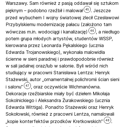
Warszawy. Sam również z pasją oddawał się sztukom
45
pięknym – podobno rzeźbił i malował
. Jeszcze
przed wybuchem I wojny światowej zlecił Czesławowi
Przybylskiemu modernizację pałacu (założono tam
46
wówczas m.in. wodociągi i kanalizację)
, a niedługo
potem grupa młodych artystów, studentów WSSP,
kierowana przez Leonarda Pękalskiego (ucznia
Edwarda Trojanowskiego), wykonała malowidła
ścienne w sieni paradnej i prawdopodobnie również
w sali jadalnej oraz/lub w salonie. Byli wśród nich
studiujący w pracowni Stanisława Lentza: Henryk
Stażewski, autor „ornamentalnej polichromii ścian sieni
47
i salonu”
, oraz oczywiście Wichmanówna.
Dekoracje rzeźbiarskie miały być dziełem Mikołaja
Sokolnickiego i Aleksandra Żurakowskiego (ucznia
Edwarda Wittiga). Ponadto Stażewski oraz Henryk
Sokołowski, również z pracowni Lentza, namalowali
48
„kopie konterfektów przodków Kretkowskich”
.