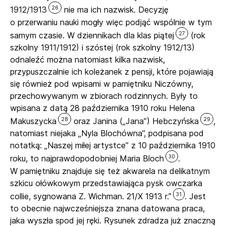
26
1912/1913
nie ma ich nazwisk. Decyzję
o przerwaniu nauki mogły więc podjąć wspólnie w tym
27
samym czasie. W dziennikach dla klas piątej
(rok
szkolny 1911/1912) i szóstej (rok szkolny 1912/13)
odnaleźć można natomiast kilka nazwisk,
przypuszczalnie ich koleżanek z pensji, które pojawiają
się również pod wpisami w pamiętniku Niczówny,
przechowywanym w zbiorach rodzinnych. Były to
wpisana z datą 28 października 1910 roku Helena
28
29
Makuszycka
oraz Janina („Jana”) Hebczyńska
,
natomiast niejaka „Nyla Blochówna”, podpisana pod
notatką: „Naszej miłej artystce” z 10 października 1910
30
roku, to najprawdopodobniej Maria Bloch
.
W pamiętniku znajduje się też akwarela na delikatnym
szkicu ołówkowym przedstawiająca pysk owczarka
31
collie, sygnowana Z. Wichman. 21/X 1913 r.”
. Jest
to obecnie najwcześniejsza znana datowana praca,
jaka wyszła spod jej ręki. Rysunek zdradza już znaczną