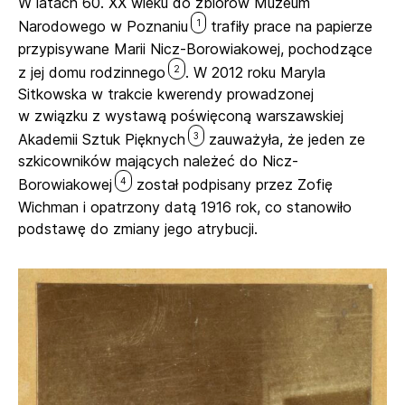
W latach 60. XX wieku do zbiorów Muzeum
1
Narodowego w Poznaniu
trafiły prace na papierze
przypisywane Marii Nicz-Borowiakowej, pochodzące
2
z jej domu rodzinnego
. W 2012 roku Maryla
Sitkowska w trakcie kwerendy prowadzonej
w związku z wystawą poświęconą warszawskiej
3
Akademii Sztuk Pięknych
zauważyła, że jeden ze
szkicowników mających należeć do Nicz-
4
Borowiakowej
został podpisany przez Zofię
Wichman i opatrzony datą 1916 rok, co stanowiło
podstawę do zmiany jego atrybucji.