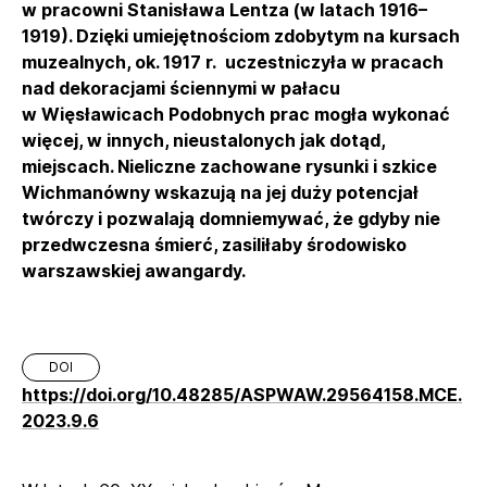
w pracowni Stanisława Lentza (w latach 1916–
1919). Dzięki umiejętnościom zdobytym na kursach
muzealnych, ok. 1917 r. uczestniczyła w pracach
nad dekoracjami ściennymi w pałacu
w Więsławicach Podobnych prac mogła wykonać
więcej, w innych, nieustalonych jak dotąd,
miejscach. Nieliczne zachowane rysunki i szkice
Wichmanówny wskazują na jej duży potencjał
twórczy i pozwalają domniemywać, że gdyby nie
przedwczesna śmierć, zasiliłaby środowisko
warszawskiej awangardy.
DOI
https://doi.org/10.48285/ASPWAW.29564158.MCE.
2023.9.6