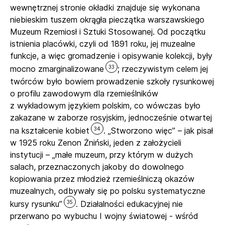
wewnętrznej stronie okładki znajduje się wykonana
niebieskim tuszem okrągła pieczątka warszawskiego
Muzeum Rzemiosł i Sztuki Stosowanej. Od początku
istnienia placówki, czyli od 1891 roku, jej muzealne
funkcje, a więc gromadzenie i opisywanie kolekcji, były
33
mocno zmarginalizowane
; rzeczywistym celem jej
twórców było bowiem prowadzenie szkoły rysunkowej
o profilu zawodowym dla rzemieślników
z wykładowym językiem polskim, co wówczas było
zakazane w zaborze rosyjskim, jednocześnie otwartej
34
na kształcenie kobiet
. „Stworzono więc” – jak pisał
w 1925 roku Zenon Żniński, jeden z założycieli
instytucji – „małe muzeum, przy którym w dużych
salach, przeznaczonych jakoby do dowolnego
kopiowania przez młodzież rzemieślniczą okazów
muzealnych, odbywały się po polsku systematyczne
35
kursy rysunku”
. Działalności edukacyjnej nie
przerwano po wybuchu I wojny światowej - wśród