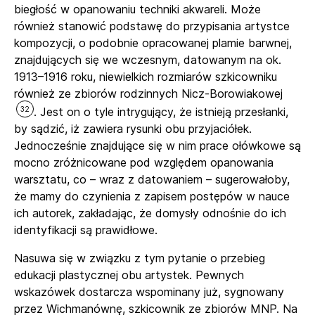
biegłość w opanowaniu techniki akwareli. Może
również stanowić podstawę do przypisania artystce
kompozycji, o podobnie opracowanej plamie barwnej,
znajdujących się we wczesnym, datowanym na ok.
1913–1916 roku, niewielkich rozmiarów szkicowniku
również ze zbiorów rodzinnych Nicz-Borowiakowej
32
. Jest on o tyle intrygujący, że istnieją przesłanki,
by sądzić, iż zawiera rysunki obu przyjaciółek.
Jednocześnie znajdujące się w nim prace ołówkowe są
mocno zróżnicowane pod względem opanowania
warsztatu, co – wraz z datowaniem – sugerowałoby,
że mamy do czynienia z zapisem postępów w nauce
ich autorek, zakładając, że domysły odnośnie do ich
identyfikacji są prawidłowe.
Nasuwa się w związku z tym pytanie o przebieg
edukacji plastycznej obu artystek. Pewnych
wskazówek dostarcza wspominany już, sygnowany
przez Wichmanównę, szkicownik ze zbiorów MNP. Na