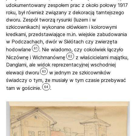
udokumentowany zespołem prac z około połowy 1917
roku, był również związany z dekoracją tamtejszego
dworu. Zespół tworzą rysunki (luzem i w
szkicownikach) wykonane ołówkiem i kolorowymi
kredkami, przedstawiające m.in. wiejskie zabudowania
w Podczachach, dwór w Skłótach czy zwierzęta
61
hodowlane
. Nie wiadomo, czy cokolwiek łączyło
62
Niczównę i Wichmanównę
z właścicielami majątku,
Danglami, ale widok reprezentacyjnej wschodniej
63
elewacji dworu
w jednym ze szkicowników
świadczy o tym, że musiały w tym czasie przebywać
64
tam w gościnie.
.