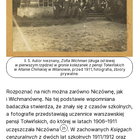
Il. 5. Autor nieznany,
Zofia Wichman (druga od lewej
w pierwszym rzędzie) w gronie koleżanek z pensji Tołwińskich
w Altanie Chińskiej w Wilanowie
, przed 1911, fotografia, zbiory
prywatne.
Rozpoznać na nich można zarówno Niczównę, jak
i Wichmanównę. Na tej podstawie wspomniana
badaczka stwierdza, że znały się z czasów szkolnych,
a fotografie przedstawiają uczennice warszawskiej
pensji Tołwińskich, do której w latach 1906–1911
25
uczęszczała Niczówna
. W zachowanych
Księgach
cenzuralnych
z dwóch lat szkolnych 1911/1912 oraz