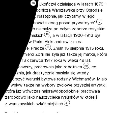
16
w Warszawie
. Ukończył działającą w latach 1879 –
1886 Szkołę Ogrodniczą Warszawską przy Ogrodzie
Pomologicznym. Następnie, jak czytamy w jego
17
nekrologu, „zajmował szereg posad prywatnych”
w rozrzuconych niemalże po całym zaborze rosyjskim
18
majątkach ziemskich
, a w latach 1900–1913 był
zatrudniony w Parku Aleksandrowskim na
19
warszawskiej Pradze
. Zmarł 18 sierpnia 1913 roku.
W chwili śmierci Zofii nie żyła już także jej matka, która
– zmarła 13 czerwca 1917 roku w wieku 49 lat.
20
Owdowiawszy, pracowała jako robotnica
, co
unaocznia, jak drastycznie musiały się wtedy
pogorszyć warunki bytowe rodziny Wichmanów. Miało
to wpływ także na wybory życiowe przyszłej artystki,
która już wówczas najprawdopodobniej pracowała
zarobkowo jako nauczycielka rysunków w którejś
21
z warszawskich szkół miejskich
.