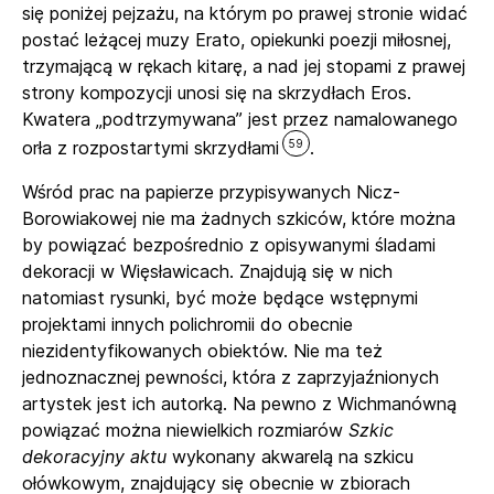
się poniżej pejzażu, na którym po prawej stronie widać
postać leżącej muzy Erato, opiekunki poezji miłosnej,
trzymającą w rękach kitarę, a nad jej stopami z prawej
strony kompozycji unosi się na skrzydłach Eros.
Kwatera „podtrzymywana” jest przez namalowanego
59
orła z rozpostartymi skrzydłami
.
Wśród prac na papierze przypisywanych Nicz-
Borowiakowej nie ma żadnych szkiców, które można
by powiązać bezpośrednio z opisywanymi śladami
dekoracji w Więsławicach. Znajdują się w nich
natomiast rysunki, być może będące wstępnymi
projektami innych polichromii do obecnie
niezidentyfikowanych obiektów. Nie ma też
jednoznacznej pewności, która z zaprzyjaźnionych
artystek jest ich autorką. Na pewno z Wichmanówną
powiązać można niewielkich rozmiarów
Szkic
dekoracyjny aktu
wykonany akwarelą na szkicu
ołówkowym, znajdujący się obecnie w zbiorach