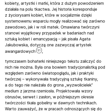
kobiety, artystki i matki, która z dużym powodzeniem
działała na polu tkactwa. Jej historia koresponduje
z życiorysami kobiet, które w socjalizmie dzięki
systemowemu wsparciu mogły realizować się zarówno
zawodowo, jak i w roli matek. Omawiana twórczyni
stanowi wyjątkowy przypadek w badaniach nad
sztuką kobiet i emancypacją – jak pisała Agata
Jakubowska, dotyczą one zazwyczaj artystek
51
awangardowych
,
tymczasem bohaterki niniejszego tekstu zaliczyć do
nich nie można. Była ona bowiem tradycjonalistką pod
względem zarówno światopoglądu, jak i praktyki
twórczej – wykonywała tradycyjną sztukę tkaniny,
a do tego nie należała do grona „wyzwolicielek”
medium z jarzma rzemiosła. Projektowała wzory
obrusów, serwet i zasłon, w późniejszym okresie
twórczości tkała gobeliny w dawnych technikach.
Warto zauważyć, że w pracach odnoszących się do