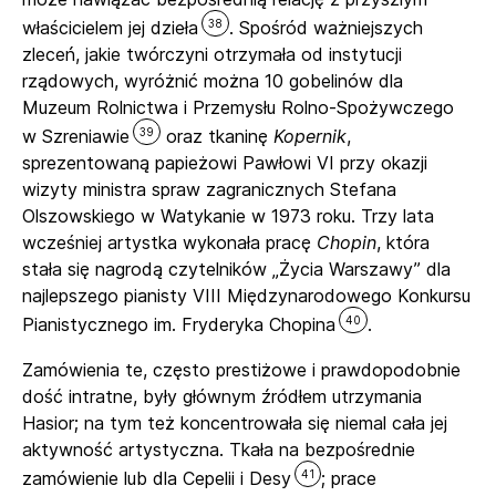
38
właścicielem jej dzieła
. Spośród ważniejszych
zleceń, jakie twórczyni otrzymała od instytucji
rządowych, wyróżnić można 10 gobelinów dla
Muzeum Rolnictwa i Przemysłu Rolno-Spożywczego
39
w Szreniawie
oraz tkaninę
Kopernik
,
sprezentowaną papieżowi Pawłowi VI przy okazji
wizyty ministra spraw zagranicznych Stefana
Olszowskiego w Watykanie w 1973 roku. Trzy lata
wcześniej artystka wykonała pracę
Chopin
, która
stała się nagrodą czytelników „Życia Warszawy” dla
najlepszego pianisty VIII Międzynarodowego Konkursu
40
Pianistycznego im. Fryderyka Chopina
.
Zamówienia te, często prestiżowe i prawdopodobnie
dość intratne, były głównym źródłem utrzymania
Hasior; na tym też koncentrowała się niemal cała jej
aktywność artystyczna. Tkała na bezpośrednie
41
zamówienie lub dla Cepelii i Desy
; prace