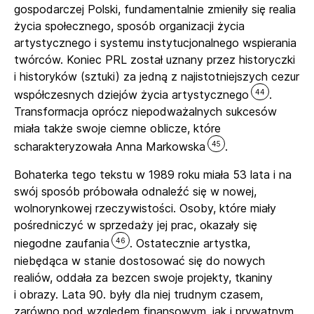
gospodarczej Polski, fundamentalnie zmieniły się realia
życia społecznego, sposób organizacji życia
artystycznego i systemu instytucjonalnego wspierania
twórców. Koniec PRL został uznany przez historyczki
i historyków (sztuki) za jedną z najistotniejszych cezur
44
współczesnych dziejów życia artystycznego
.
Transformacja oprócz niepodważalnych sukcesów
miała także swoje ciemne oblicze, które
45
scharakteryzowała Anna Markowska
.
Bohaterka tego tekstu w 1989 roku miała 53 lata i na
swój sposób próbowała odnaleźć się w nowej,
wolnorynkowej rzeczywistości. Osoby, które miały
pośredniczyć w sprzedaży jej prac, okazały się
46
niegodne zaufania
. Ostatecznie artystka,
niebędąca w stanie dostosować się do nowych
realiów, oddała za bezcen swoje projekty, tkaniny
i obrazy. Lata 90. były dla niej trudnym czasem,
zarówno pod względem finansowym, jak i prywatnym.