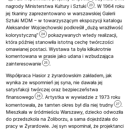
23
nagrody Ministerstwa Kultury i Sztuki
. W 1964 roku
jej tkaniny zaprezentowano w warszawskiej Galerii
Sztuki MDM – w towarzyszącym ekspozycji katalogu
Aleksander Wojciechowski podkreślił „dużą wrażliwość
24
kolorystyczną”
pokazywanych wtedy realizacji,
która później stanowiła istotną cechę twórczości
omawianej postaci. Wystawa ta była kilkukrotnie
komentowana w prasie jako udana i wzbudzająca
25
zainteresowanie
.
Współpraca Hasior z żyrardowskim zakładem, jak
wynika ze wspomnień jej syna, nie dawała jej
satysfakcji twórczej oraz bezpieczeństwa
26
finansowego
. Artystka w wywiadzie z 1973 roku
27
komentowała, że tamten okres był dla niej trudny
.
Mieszkała w śródmieściu Warszawy, dziecko odwoziła
do przedszkola na Żoliborzu, a sama dojeżdżała do
pracy w Żyrardowie. Jej syn wspominał, że projektanci