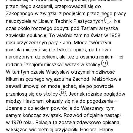
przez niego akademii, przeprowadzili się do
Zakopanego w związku z podjęciem przez niego pracy
10
nauczyciela w Liceum Technik Plastycznych
. Na
czas około rocznego pobytu pod Tatrami artystka
zawiesiła edukację. To właśnie tam na świat w 1958
roku przyszedł syn pary - Jan. Młoda twórczyni
musiała mierzyć się nie tylko z opieką nad nowo
narodzonym dzieckiem, ale też z osamotnieniem – jej
11
rodzina i znajomi mieszkali wszak w stolicy
.
W tamtym czasie Władysław otrzymał możliwość
kilkumiesięcznego wyjazdu na Zachód. Małżonkowie
zawarli umowę: on może jechać, ale po powrocie
12
przeniosą się do stolicy
. Jednak różnice poglądów
między Hasiorami okazały się nie do pogodzenia –
Joanna z dzieckiem powróciła do Warszawy, tym
samym kończąc związek. Rozwód oficjalnie nastąpił
w 1970 roku. Relacja ta została zdawkowo opisana
w książce wieloletniej przyjaciółki Hasiora, Hanny