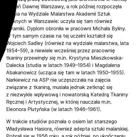
Badań Dawnej Warszawy, a rok później rozpoczęła
studia na Wydziale Malarstwa Akademii Sztuk
Pięknych w Warszawie: uczyła się tam również
ceramiki. Dyplom obroniła w pracowni Michała Byliny.
W tym samym czasie na tej uczelni kształcił się
Wojciech Sadley (również na wydziale malarstwa, lata
1954–59), a niewiele wcześniej przez pracownię
tkaniny przewinęły się m.in. Krystyna Mieszkowska-
Dalecka (studia w latach 1949–1954) i Magdalena
Abakanowicz (ucząca się tam w latach 1950–1955).
Narkiewicz na ASP nie uczęszczała na zajęcia
związane z tkaniną, musiała jednak zetknąć się
z niezwykle wpływową i nowatorską Katedrą Tkaniny
Ręcznej i Artystycznej, w której nauczała m.in.
Eleonora Plutyńska (w latach 1946–1961).
W trakcie studiów poznała o osiem lat starszego
Władysława Hasiora, również adepta sztuki malarskiej.
Pobrali się w 1956 roku, a rok później, po ukończeniu