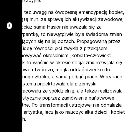
modernizacyjne.
Zwrócę też uwagę na ówczesną emancypację kobiet,
osiągniętą m.in. za sprawą ich aktywizacji zawodowej
5
. Chociaż sama Hasior nie uważała się za
emancypantkę, to niewątpliwie była świadoma zmian
dokonujących się na jej oczach. Propagowaną przez
władzę ideę równości płci zwykła z przekąsem
podsumowywać określeniem „kobieta-człowiek”.
A jednak to właśnie w okresie socjalizmu rozwijała się
zawodowo i twórczo; mogła oddać dziecko do
bezpłatnego żłobka, a sama podjąć pracę. W realiach
tego systemu projektowała dla przemysłu,
współpracowała ze spółdzielnią, ale także realizowała
się artystycznie poprzez zamówienia państwowe
i prywatne. Po transformacji ustrojowej nie odnalazła
się jako artystka, lecz jako nauczycielka dzieci i kobiet
wiejskich.