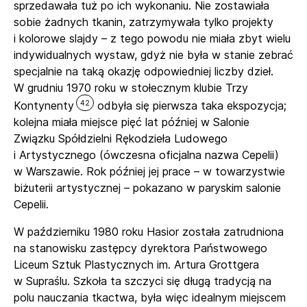
sprzedawała tuż po ich wykonaniu. Nie zostawiała
sobie żadnych tkanin, zatrzymywała tylko projekty
i kolorowe slajdy – z tego powodu nie miała zbyt wielu
indywidualnych wystaw, gdyż nie była w stanie zebrać
specjalnie na taką okazję odpowiedniej liczby dzieł.
W grudniu 1970 roku w stołecznym klubie Trzy
42
Kontynenty
odbyła się pierwsza taka ekspozycja;
kolejna miała miejsce pięć lat później w Salonie
Związku Spółdzielni Rękodzieła Ludowego
i Artystycznego (ówczesna oficjalna nazwa Cepelii)
w Warszawie. Rok później jej prace – w towarzystwie
biżuterii artystycznej – pokazano w paryskim salonie
Cepelii.
W październiku 1980 roku Hasior została zatrudniona
na stanowisku zastępcy dyrektora Państwowego
Liceum Sztuk Plastycznych im. Artura Grottgera
w Supraślu. Szkoła ta szczyci się długą tradycją na
polu nauczania tkactwa, była więc idealnym miejscem