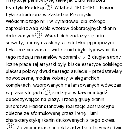
18
Estetyki Produkcji
. W latach 1960–1966 Hasior
była zatrudniona w Zakładzie Przemysłu
Włókienniczego nr 1 w Żyrardowie, dla którego
zaprojektowała wiele wzorów dekoracyjnych tkanin
19
drukowanych
. Wśród nich znalazły się m.in.
serwety, obrusy i zasłony, a estetyka jej propozycji
była zróżnicowana – wiele z nich było typowymi dla
20
tego rodzaju materiałów wzorami
. Z drugiej strony
liczne prace tej artystki były bliskie estetyce polskiego
plakatu połowy dwudziestego stulecia – przedstawiały
nowoczesne, modne kobiety w eleganckich
kompletach, wzorowanych na lansowanych wówczas
21
w prasie strojach
, siedzące w kawiarni bądź
odpoczywające na plaży. Trzecią grupę tkanin
autorstwa Hasior stanowiły realizacje abstrakcyjne,
zbieżne ze sformułowaną przez Irenę Huml
charakterystyką tkanin drukowanych z tego okresu
22
. Za wspomniane projekty artystka otrzymała dwie