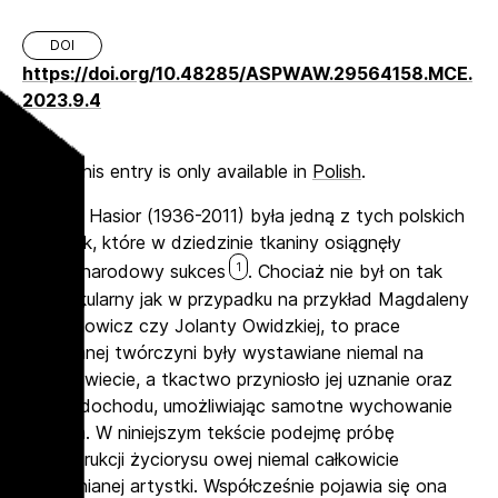
DOI
https://doi.org/10.48285/ASPWAW.29564158.MCE.
2023.9.4
Sorry, this entry is only available in
Polish
.
Joanna Hasior (1936-2011) była jedną z tych polskich
artystek, które w dziedzinie tkaniny osiągnęły
1
międzynarodowy sukces
. Chociaż nie był on tak
spektakularny jak w przypadku na przykład Magdaleny
Abakanowicz czy Jolanty Owidzkiej, to prace
omawianej twórczyni były wystawiane niemal na
całym świecie, a tkactwo przyniosło jej uznanie oraz
źródło dochodu, umożliwiając samotne wychowanie
dziecka. W niniejszym tekście podejmę próbę
rekonstrukcji życiorysu owej niemal całkowicie
zapomnianej artystki. Współcześnie pojawia się ona