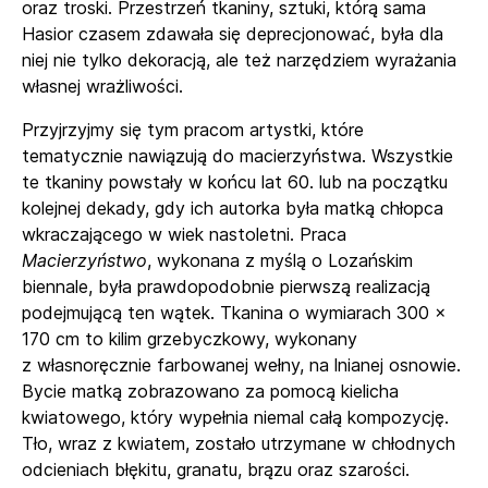
oraz troski. Przestrzeń tkaniny, sztuki, którą sama
Hasior czasem zdawała się deprecjonować, była dla
niej nie tylko dekoracją, ale też narzędziem wyrażania
własnej wrażliwości.
Przyjrzyjmy się tym pracom artystki, które
tematycznie nawiązują do macierzyństwa. Wszystkie
te tkaniny powstały w końcu lat 60. lub na początku
kolejnej dekady, gdy ich autorka była matką chłopca
wkraczającego w wiek nastoletni. Praca
Macierzyństwo
, wykonana z myślą o Lozańskim
biennale, była prawdopodobnie pierwszą realizacją
podejmującą ten wątek. Tkanina o wymiarach 300 ×
170 cm to kilim grzebyczkowy, wykonany
z własnoręcznie farbowanej wełny, na lnianej osnowie.
Bycie matką zobrazowano za pomocą kielicha
kwiatowego, który wypełnia niemal całą kompozycję.
Tło, wraz z kwiatem, zostało utrzymane w chłodnych
odcieniach błękitu, granatu, brązu oraz szarości.