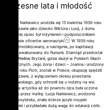
Wczesne lata i młodość
Joanna Narkiewicz urodziła się 15 kwietnia 1936 roku
w Warszawie jako dziecko Wiktora i Łucji, z domu
Żandr. Jej ojciec był inżynierem i podporucznikiem
6
w korpusie oficerów aeronautyki
. W 1939 roku
został zmobilizowany, a następnie, po kapitulacji
stolicy, ewakuowany do Rumunii. Stamtąd przedostał
się do Wielkiej Brytanii, gdzie służył w Polskich Siłach
Powietrznych. Jego żona i dzieci – Joanna i urodzony
w 1940 roku Piotr, zostali w Polsce; okupację spędzili
w Warszawie, z wyłączeniem okresu powstania
warszawskiego, gdy schronili się u rodziny na wsi.
Przyszła artystka aż do powrotu ojca była uczona
w domu przez matkę. Łucja Narkiewicz, urodzona
w Nowosybirsku, znała dobrze języki rosyjski
i francuski i przykładała dużą wagę do edukacji córki.