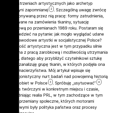
w przestrzeniach artystycznych jako archetyp
2
twórczyni zapomnianej
. Szczególną uwagę zwrócę
na wykonywaną przez nią pracę: formy zatrudnienia,
realizowane na zamówienia tkaniny, sytuację
zawodową po przemianach 1989 roku. Postaram się
odpowiedzieć na pytanie: jak mogło wyglądać udane
życie zawodowe artystki w socjalistycznej Polsce?
Twórczość artystyczna jest w tym przypadku silnie
związana z pracą zarobkową i możliwością utrzymania
rodziny, dlatego aby przybliżyć czytelnikowi sztukę
Hasior, zanalizuję grupę tkanin, w których podjęła ona
wątek macierzyństwa. Mój artykuł wpisuje się
w rewizjonistyczny nurt badań nad powojenną historią
3
4
sztuki kobiet w Polsce
. Spróbuję „usytuować”
życiorys twórczyni w konkretnym miejscu i czasie,
uwzględniając realia PRL, w tym zachodzące w tym
okresie przemiany społeczne, których motorami
napędowymi były polityka państwa oraz procesy