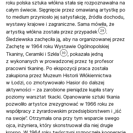
roku polska sztuka włókna stała się rozpoznawalna na
całym świecie. Sięgnięcie przez omawianą artystkę po
to medium przyniosło jej satysfakcję, źródła dochodu,
wystawy krajowe i zagraniczne. Sama mówiła, że
29
artystką włókna została przez przypadek
.
Śledziewska zachęciła ją, aby na organizowanej przez
Zachętę w 1964 roku Wystawie Ogólnopolskiej
30
Tkaniny, Ceramiki i Szkła
, pokazała jedną
z wykonanych w prowadzonej przez tę profesor
pracowni tkaninę. Po ekspozycji praca została
zakupiona przez Muzeum Historii Włókiennictwa
w Łodzi, co zmotywowało Hasior do dalszej
aktywności – za zarobione pieniądze kupiła stary
poziomy warsztat tkacki. Opanowanie sztuki tkania
pozwoliło artystce zrezygnować w 1966 roku ze
współpracy z żyrardowskim przedsiębiorstwem i „iść
na swoje”. Otrzymała ona przy tym wsparcie swego
ojca, inżyniera, który skonstruował dla niej drugie
krosno. W 1964 roku twórczyni rozpoczęła kooperację