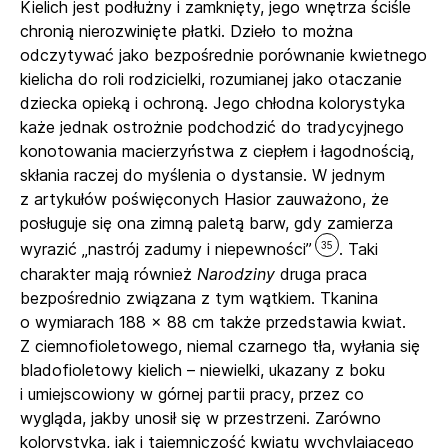
Kielich jest podłużny i zamknięty, jego wnętrza ściśle
chronią nierozwinięte płatki. Dzieło to można
odczytywać jako bezpośrednie porównanie kwietnego
kielicha do roli rodzicielki, rozumianej jako otaczanie
dziecka opieką i ochroną. Jego chłodna kolorystyka
każe jednak ostrożnie podchodzić do tradycyjnego
konotowania macierzyństwa z ciepłem i łagodnością,
skłania raczej do myślenia o dystansie. W jednym
z artykułów poświęconych Hasior zauważono, że
posługuje się ona zimną paletą barw, gdy zamierza
35
wyrazić „nastrój zadumy i niepewności”
. Taki
charakter mają również
Narodziny
druga praca
bezpośrednio związana z tym wątkiem. Tkanina
o wymiarach 188 × 88 cm także przedstawia kwiat.
Z ciemnofioletowego, niemal czarnego tła, wyłania się
bladofioletowy kielich – niewielki, ukazany z boku
i umiejscowiony w górnej partii pracy, przez co
wygląda, jakby unosił się w przestrzeni. Zarówno
kolorystyka, jak i tajemniczość kwiatu wychylającego