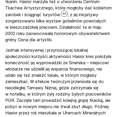
tkanin. Hasior marzyła też o utworzeniu Centrum
Tkactwa Artystycznego, które mogłoby dać kobietom
48
zarobek i ściągnąć turystów
; z jej inicjatywy
zorganizowano kilka wystaw gobelinów powstałych
w bieszczadzkiej pracowni. Działalność ta w maju
2002 roku zaowocowała honorowym obywatelstwem
gminy Cisna dla artystki.
Jednak intensywnej i przynoszącej lokalnej
społeczności korzyści aktywności Hasior kres położyła
konieczność jej wyprowadzki ze Smereka – miejscowi
włodarze nie udzielili jej wsparcia finansowego, nie
udało się też znaleźć lokalu, w którym mogłaby
zamieszkać. W efekcie twórczyni przeniosła się do
nieodległej Tarnawy Niżnej, gdzie zatrzymała się
w hoteliku, w którym żyły rodziny byłych pracowników
PGR. Zaczęła tam prowadzić kolejną grupę tkacką, ale
pobyt w nowym miejscu nie trwał zbyt długo. Później
Hasior przez rok mieszkała w Uhercach Mineralnych