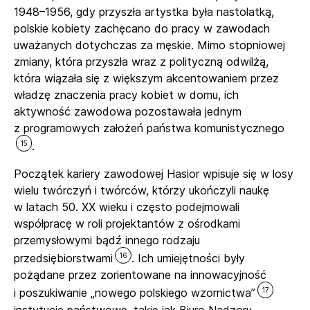
1948–1956, gdy przyszła artystka była nastolatką,
polskie kobiety zachęcano do pracy w zawodach
uważanych dotychczas za męskie. Mimo stopniowej
zmiany, która przyszła wraz z polityczną odwilżą,
która wiązała się z większym akcentowaniem przez
władzę znaczenia pracy kobiet w domu, ich
aktywność zawodowa pozostawała jednym
z programowych założeń państwa komunistycznego
15
.
Początek kariery zawodowej Hasior wpisuje się w losy
wielu twórczyń i twórców, którzy ukończyli naukę
w latach 50. XX wieku i często podejmowali
współpracę w roli projektantów z ośrodkami
przemysłowymi bądź innego rodzaju
16
przedsiębiorstwami
. Ich umiejętności były
pożądane przez zorientowane na innowacyjność
17
i poszukiwanie „nowego polskiego wzornictwa”
instytucje państwowe, takie jak Biuro Nadzoru