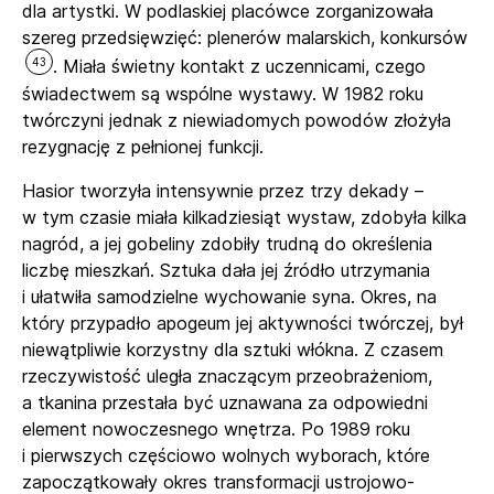
dla artystki. W podlaskiej placówce zorganizowała
szereg przedsięwzięć: plenerów malarskich, konkursów
43
. Miała świetny kontakt z uczennicami, czego
świadectwem są wspólne wystawy. W 1982 roku
twórczyni jednak z niewiadomych powodów złożyła
rezygnację z pełnionej funkcji.
Hasior tworzyła intensywnie przez trzy dekady –
w tym czasie miała kilkadziesiąt wystaw, zdobyła kilka
nagród, a jej gobeliny zdobiły trudną do określenia
liczbę mieszkań. Sztuka dała jej źródło utrzymania
i ułatwiła samodzielne wychowanie syna. Okres, na
który przypadło apogeum jej aktywności twórczej, był
niewątpliwie korzystny dla sztuki włókna. Z czasem
rzeczywistość uległa znaczącym przeobrażeniom,
a tkanina przestała być uznawana za odpowiedni
element nowoczesnego wnętrza. Po 1989 roku
i pierwszych częściowo wolnych wyborach, które
zapoczątkowały okres transformacji ustrojowo-