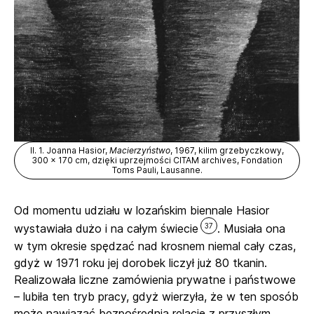
Il. 1. Joanna Hasior,
Macierzyństwo
, 1967, kilim grzebyczkowy,
300 x 170 cm, dzięki uprzejmości CITAM archives, Fondation
Toms Pauli, Lausanne.
Od momentu udziału w lozańskim biennale Hasior
37
wystawiała dużo i na całym świecie
. Musiała ona
w tym okresie spędzać nad krosnem niemal cały czas,
gdyż w 1971 roku jej dorobek liczył już 80 tkanin.
Realizowała liczne zamówienia prywatne i państwowe
– lubiła ten tryb pracy, gdyż wierzyła, że w ten sposób
może nawiązać bezpośrednią relację z przyszłym