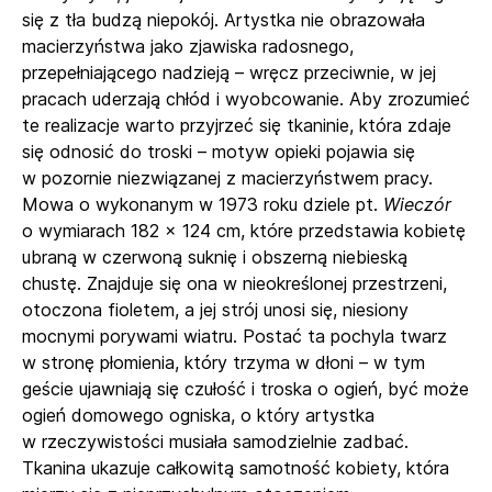
się z tła budzą niepokój. Artystka nie obrazowała
macierzyństwa jako zjawiska radosnego,
przepełniającego nadzieją – wręcz przeciwnie, w jej
pracach uderzają chłód i wyobcowanie. Aby zrozumieć
te realizacje warto przyjrzeć się tkaninie, która zdaje
się odnosić do troski – motyw opieki pojawia się
w pozornie niezwiązanej z macierzyństwem pracy.
Mowa o wykonanym w 1973 roku dziele pt.
Wieczór
o wymiarach 182 × 124 cm, które przedstawia kobietę
ubraną w czerwoną suknię i obszerną niebieską
chustę. Znajduje się ona w nieokreślonej przestrzeni,
otoczona fioletem, a jej strój unosi się, niesiony
mocnymi porywami wiatru. Postać ta pochyla twarz
w stronę płomienia, który trzyma w dłoni – w tym
geście ujawniają się czułość i troska o ogień, być może
ogień domowego ogniska, o który artystka
w rzeczywistości musiała samodzielnie zadbać.
Tkanina ukazuje całkowitą samotność kobiety, która