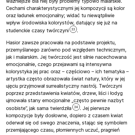
ważniejsze dla niej były problemy typowo malarskie.
Cechami charakterystycznymi jej kompozycji są kolor
oraz ładunek emocjonalny; widać tu niewątpliwie
wpływ środowiska kolorystów, datujący się już na
33
studenckie czasy twórczyni
.
Hasior zawsze pracowała na podstawie projektu,
przemyślanego zarówno pod względem technicznym,
jak i malarskim. Jej twórczość jest silnie nacechowana
emocjonalnie, czego przejawami są intensywna
kolorystyka jej prac oraz – częściowo – ich tematyka –
artystka często obrazowała świat natury, który w jej
ujęciu przyjmował surrealistyczny nastrój. Twórczyni
poprzez przedstawienia kwiatów, drzew, liści i łodyg
ujmowała stany emocjonalne „często pewnie nazbyt
34
osobiste”, jak sama twierdziła
. Jej pierwsze
kompozycje były dosłowne, dopiero z czasem kwiat
oderwał się od swego znaczenia, stając się symbolem
przemijającego czasu, płomiennych uczuć, pragnień