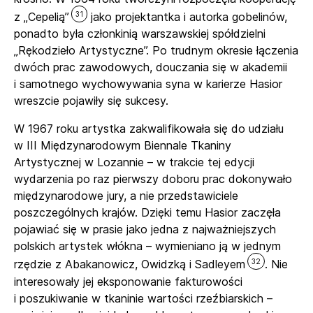
31
z „Cepelią”
jako projektantka i autorka gobelinów,
ponadto była członkinią warszawskiej spółdzielni
„Rękodzieło Artystyczne”. Po trudnym okresie łączenia
dwóch prac zawodowych, douczania się w akademii
i samotnego wychowywania syna w karierze Hasior
wreszcie pojawiły się sukcesy.
W 1967 roku artystka zakwalifikowała się do udziału
w III Międzynarodowym Biennale Tkaniny
Artystycznej w Lozannie – w trakcie tej edycji
wydarzenia po raz pierwszy doboru prac dokonywało
międzynarodowe jury, a nie przedstawiciele
poszczególnych krajów. Dzięki temu Hasior zaczęła
pojawiać się w prasie jako jedna z najważniejszych
polskich artystek włókna – wymieniano ją w jednym
32
rzędzie z Abakanowicz, Owidzką i Sadleyem
. Nie
interesowały jej eksponowanie fakturowości
i poszukiwanie w tkaninie wartości rzeźbiarskich –