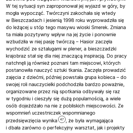
W tej sytuacji syn zaproponował jej wyjazd w góry, by
mogła wypocząć. Twórczyni zakochała się wtedy
w Bieszczadach i jesienią 1998 roku wyprowadziła się
do leżącej u stóp tego masywu wioski Smerek. Zmiana
ta miała pozytywny wpływ na jej życie i ponownie
wzbudziła w niej pasję twórczą – Hasior zaczęła
wychodzić ze sztalugami w plener, a bieszczadzki
krajobraz stał się dla niej znaczącą inspiracją. Do pracy
natchnęli ją również poznani tam miejscowi, których
postanowiła nauczyć sztuki tkania. Zaczęła prowadzić
zajęcia z dziećmi, później powstała grupa kobieca – do
swojej roli nauczycielki podchodziła bardzo poważnie,
organizowane przez nią spotkania odbywały się raz
w tygodniu i cieszyły się dużą popularnością, a wiele
osób dojeżdżało na nie z pobliskich miejscowości. Ze
wspomnień uczestniczek wspomnianego
47
przedsięwzięcia wynika
, że była wymagająca
i dbała zarówno o perfekcyjny warsztat, jak i projekty