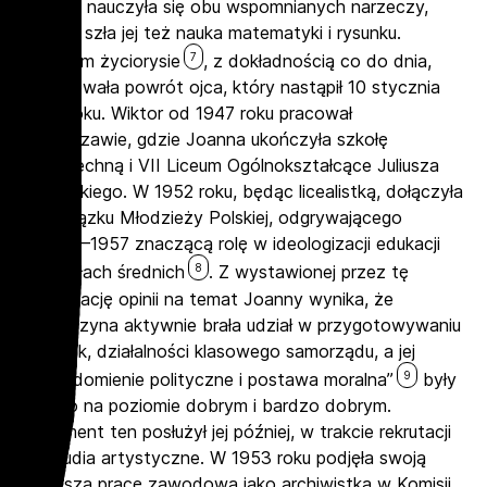
Joanna nauczyła się obu wspomnianych narzeczy,
dobrze szła jej też nauka matematyki i rysunku.
7
W swoim życiorysie
, z dokładnością co do dnia,
odnotowała powrót ojca, który nastąpił 10 stycznia
1946 roku. Wiktor od 1947 roku pracował
w Warszawie, gdzie Joanna ukończyła szkołę
powszechną i VII Liceum Ogólnokształcące Juliusza
Słowackiego. W 1952 roku, będąc licealistką, dołączyła
do Związku Młodzieży Polskiej, odgrywającego
w 1948–1957 znaczącą rolę w ideologizacji edukacji
8
w szkołach średnich
. Z wystawionej przez tę
organizację opinii na temat Joanny wynika, że
dziewczyna aktywnie brała udział w przygotowywaniu
gazetek, działalności klasowego samorządu, a jej
9
„uświadomienie polityczne i postawa moralna”
były
kolejno na poziomie dobrym i bardzo dobrym.
Dokument ten posłużył jej później, w trakcie rekrutacji
na studia artystyczne. W 1953 roku podjęła swoją
pierwszą pracę zawodową jako archiwistka w Komisji